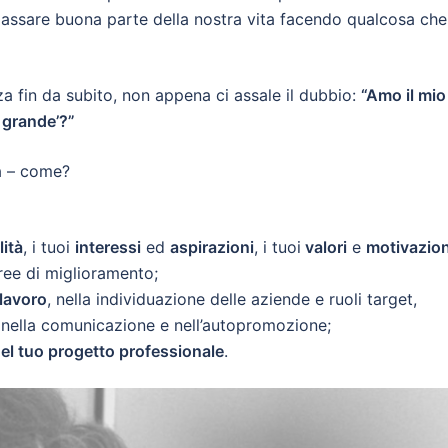
passare buona parte della nostra vita facendo qualcosa che
 fin da subito, non appena ci assale il dubbio:
“Amo il mio
 grande’?”
ta – come?
lità
, i tuoi
interessi
ed
aspirazioni
, i tuoi
valori
e
motivazion
aree di miglioramento;
 lavoro
, nella individuazione delle aziende e ruoli target,
ca, nella comunicazione e nell’autopromozione;
el tuo progetto professionale
.