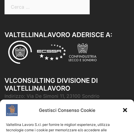
Ricerca
per:
VALTELLINALAVORO ADERISCE A:
VLCONSULTING DIVISIONE DI
VALTELLINALAVORO
Indirizzo:
Via De Simoni 11, 23100 Sondrio
Telefono 0342-212582
Gestisci Consenso Cookie
E-mail:
info@valtellinalavoro.it
PEC:
valtellinalavoro@pec.it
Valtellina Lavoro S.r.l. per fornire le migliori esperienze, utilizza
Skype:
Comunica con noi su Skype
tecnologie come i cookie per memorizzare e/o accedere alle